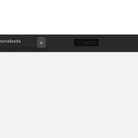
rsonalizada
TWEET
×
A LA BOCA HECHA AGUA