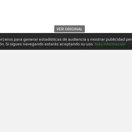
VER ORIGINAL
erceros para generar estadísticas de audiencia y mostrar publicidad pe
ón. Si sigues navegando estarás aceptando su uso.
Más información
S DE MICROSOFT? ESTE CONCEPTO, AUNQUE AÚN LEJANO, NOS DEJ