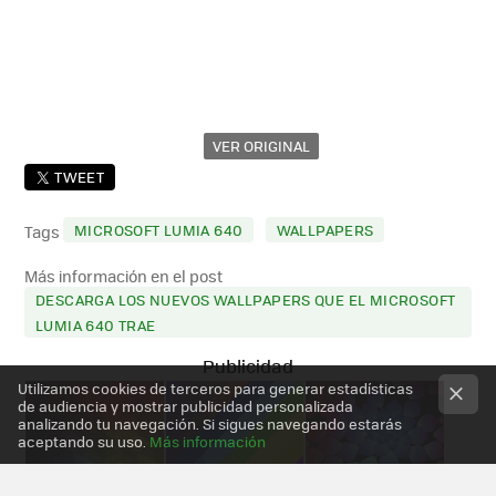
VER ORIGINAL
TWEET
MICROSOFT LUMIA 640
WALLPAPERS
Tags
Más información en el post
DESCARGA LOS NUEVOS WALLPAPERS QUE EL MICROSOFT
LUMIA 640 TRAE
Utilizamos cookies de terceros para generar estadísticas
de audiencia y mostrar publicidad personalizada
analizando tu navegación. Si sigues navegando estarás
aceptando su uso.
Más información