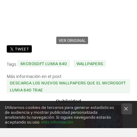
VER ORIGINAL
TWEET
MICROSOFT LUMIA 640
WALLPAPERS
Tags
Más información en el post
DESCARGA LOS NUEVOS WALLPAPERS QUE EL MICROSOFT
LUMIA 640 TRAE
Utilizamos cookies de terceros para generar estadísticas
de audiencia y mostrar publicidad personalizada
analizando tu navegación. Si sigues navegando estarás
aceptando su uso.
Más información