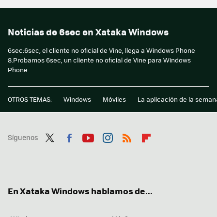
Noticias de 6sec en Xataka Windows
6sec:6sec, el cliente no oficial de Vine, llega a Windows Phone
8.Probamos 6sec, un cliente no oficial de Vine para Windows
Phone
OTROS TEMAS:
Windows
Móviles
La aplicación de la seman
Síguenos
Twit
Fac
You
Inst
RSS
Flip
ter
ebo
tub
agr
boa
ok
e
am
rd
En Xataka Windows hablamos de...