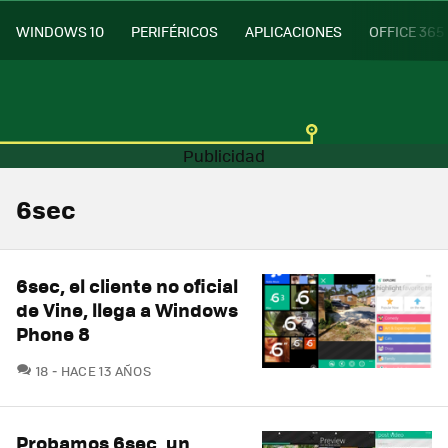
WINDOWS 10
PERIFÉRICOS
APLICACIONES
OFFICE 365
6sec
6sec, el cliente no oficial
de Vine, llega a Windows
Phone 8
COMENTARIOS
18
HACE 13 AÑOS
Probamos 6sec, un