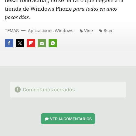
desarrollo actual, no sería raro que llegase a la
tienda de Windows Phone
para todos en unos
pocos días
.
TEMAS
Aplicaciones Windows
Vine
6sec
FACEBOOK
TWITTER
FLIPBOARD
E-
WHATSAPP
MAIL
Comentarios cerrados
VER
14 COMENTARIOS