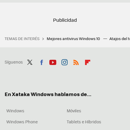
TEMAS DE INTERÉS
Mejores antivirus Windows 10
Atajos del 
Síguenos
Twit
Fac
You
Inst
RSS
Flip
ter
ebo
tub
agr
boa
ok
e
am
rd
En Xataka Windows hablamos de...
Windows
Móviles
Windows Phone
Tablets e Híbridos