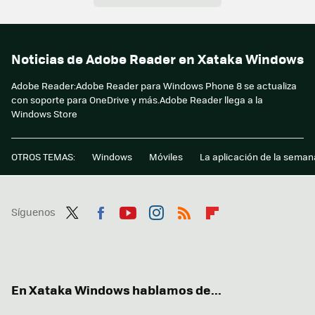
Noticias de Adobe Reader en Xataka Windows
Adobe Reader:Adobe Reader para Windows Phone 8 se actualiza
con soporte para OneDrive y más.Adobe Reader llega a la
Windows Store
OTROS TEMAS:
Windows
Móviles
La aplicación de la seman
Síguenos
Twit
Fac
You
Inst
RSS
Flip
ter
ebo
tub
agr
boa
ok
e
am
rd
En Xataka Windows hablamos de...