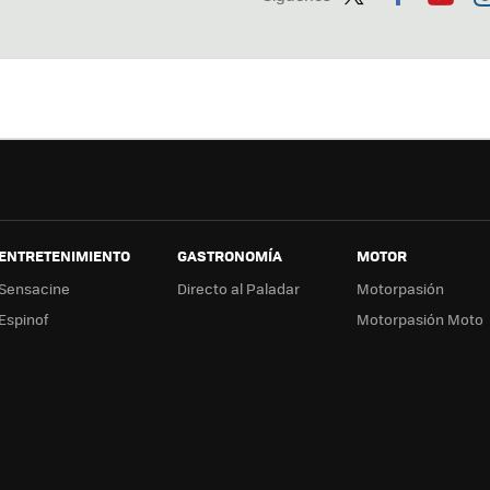
Twit
Fac
You
In
ter
ebo
tub
ag
ok
e
a
ENTRETENIMIENTO
GASTRONOMÍA
MOTOR
Sensacine
Directo al Paladar
Motorpasión
Espinof
Motorpasión Moto