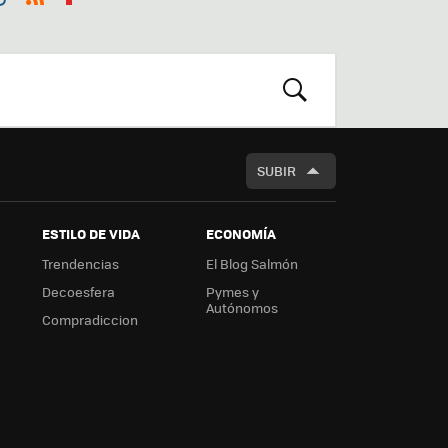
st
RSS
Flip
r
boa
m
rd
BUSCAR
SUBIR
ESTILO DE VIDA
ECONOMÍA
Trendencias
El Blog Salmón
Decoesfera
Pymes y
Autónomos
Compradiccion