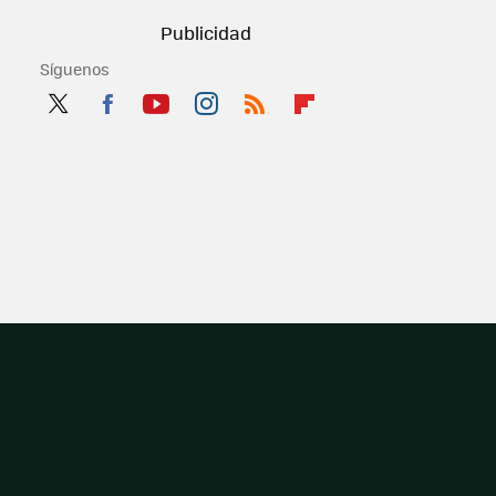
Síguenos
Twit
Fac
You
Inst
RSS
Flip
ter
ebo
tub
agr
boa
ok
e
am
rd