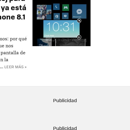
 ya está
one 8.1
mos: por qué
ue nos
 pantalla de
n la
..
LEER MÁS »