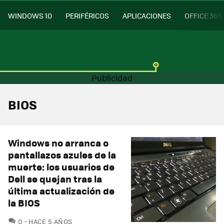
WINDOWS 10
PERIFÉRICOS
APLICACIONES
OFFICE 365
BIOS
Windows no arranca o
pantallazos azules de la
muerte: los usuarios de
Dell se quejan tras la
última actualización de
la BIOS
COMENTARIOS
0
HACE 5 AÑOS