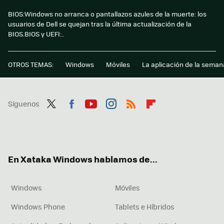
BIOS:Windows no arranca o pantallazos azules de la muerte: los
usuarios de Dell se quejan tras la última actualización de la
BIOS.BIOS y UEFI:..
OTROS TEMAS:
Windows
Móviles
La aplicación de la seman
Síguenos
Twit
Fac
You
Inst
RSS
Flip
ter
ebo
tub
agr
boa
ok
e
am
rd
En Xataka Windows hablamos de...
Windows
Móviles
Windows Phone
Tablets e Híbridos