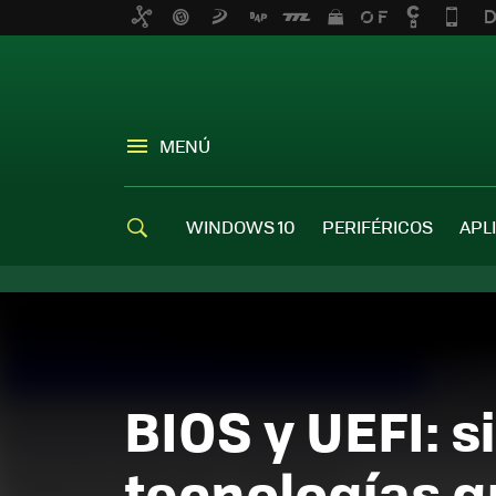
MENÚ
WINDOWS 10
PERIFÉRICOS
APL
BIOS y UEFI: s
tecnologías q