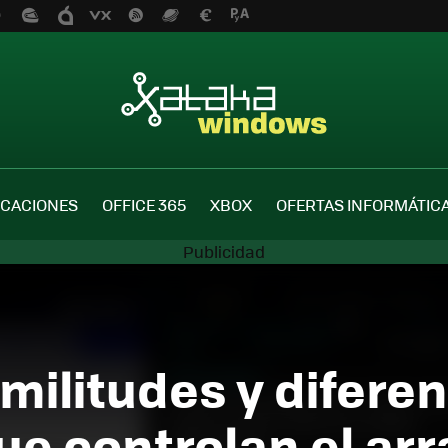
ICACIONES
OFFICE 365
XBOX
OFERTAS INFORMÁTIC
imilitudes y diferen
ue controlan el ar