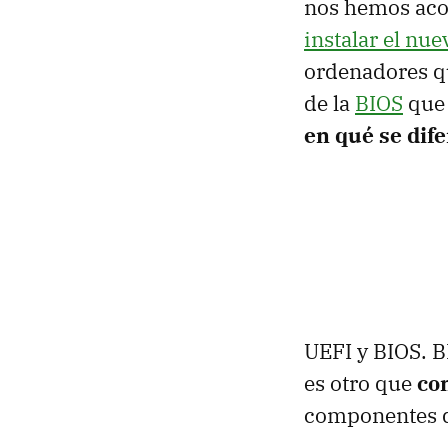
nos hemos aco
instalar el nu
ordenadores q
de la
BIOS
que 
en qué se dif
UEFI y BIOS. B
es otro que
co
componentes q