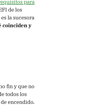
requisitos para
EFI de los
es la sucesora
 coinciden y
mo fin y que no
de todos los
 de encendido.