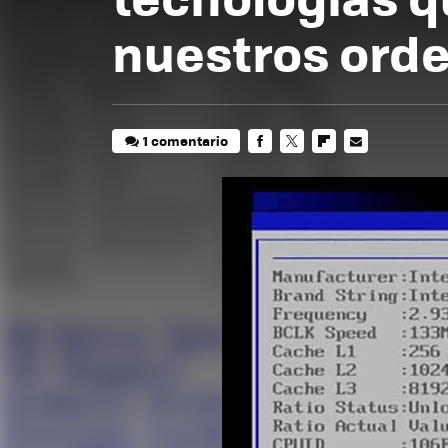
nuestros ord
1 comentario
FACEBOOK
TWITTER
FLIPBOARD
E-
MAIL