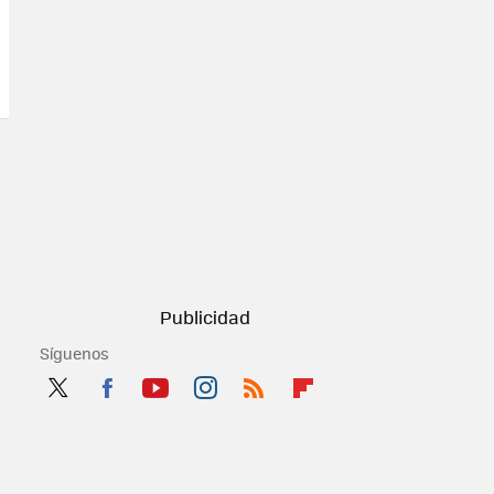
Síguenos
Twit
Fac
You
Inst
RSS
Flip
ter
ebo
tub
agr
boa
ok
e
am
rd