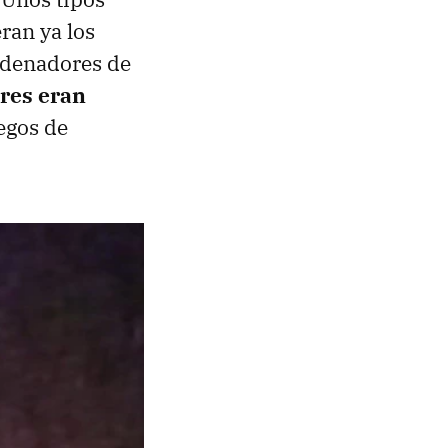
ran ya los
rdenadores de
ores eran
uegos de