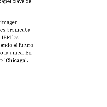
papel clave del
a imagen
ates bromeaba
 IBM les
iendo el futuro
o la única. En
ve
'Chicago'
.