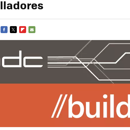
lladores
FACEBOOK
TWITTER
FLIPBOARD
E-
MAIL