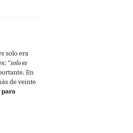
s solo era
s: “
solo es
mportante. En
más de veinte
 para