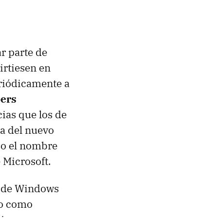
r parte de
irtiesen en
eriódicamente a
pers
cias que los de
a del nuevo
jo el nombre
 Microsoft.
d de Windows
to como