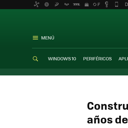
MENÚ
WINDOWS 10
PERIFÉRICOS
APL
Constru
años de