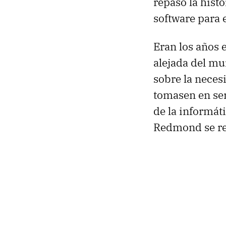
repaso la histo
software para e
Eran los años 
alejada del mu
sobre la neces
tomasen en ser
de la informát
Redmond se re