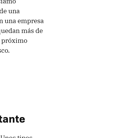
usiamo
 de una
en una empresa
 quedan más de
l próximo
sco.
rtante
 Unos tipos