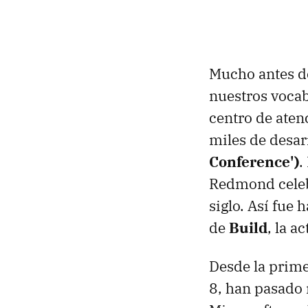
Mucho antes de
nuestros vocab
centro de aten
miles de desar
Conference')
.
Redmond celeb
siglo. Así fue
de
Build
, la a
Desde la prim
8, han pasado