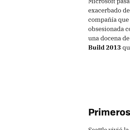
Microsoft pasa
exacerbado de 
compañía que 
obsesionada co
una docena de 
Build 2013
que
Primeros
Seattle vivió 