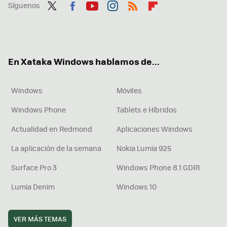
Síguenos
Twit
Fac
You
Inst
RSS
Flip
ter
ebo
tub
agr
boa
ok
e
am
rd
En Xataka Windows hablamos de...
Windows
Móviles
Windows Phone
Tablets e Híbridos
Actualidad en Redmond
Aplicaciones Windows
La aplicación de la semana
Nokia Lumia 925
Surface Pro 3
Windows Phone 8.1 GDR1
Lumia Denim
Windows 10
VER MÁS TEMAS