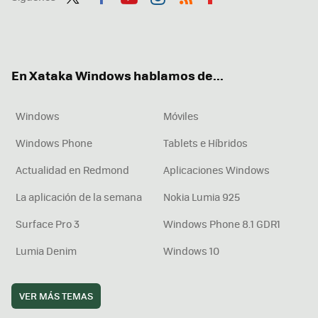
Twit
Fac
You
Inst
RSS
Flip
ter
ebo
tub
agr
boa
ok
e
am
rd
En Xataka Windows hablamos de...
Windows
Móviles
Windows Phone
Tablets e Híbridos
Actualidad en Redmond
Aplicaciones Windows
La aplicación de la semana
Nokia Lumia 925
Surface Pro 3
Windows Phone 8.1 GDR1
Lumia Denim
Windows 10
VER MÁS TEMAS