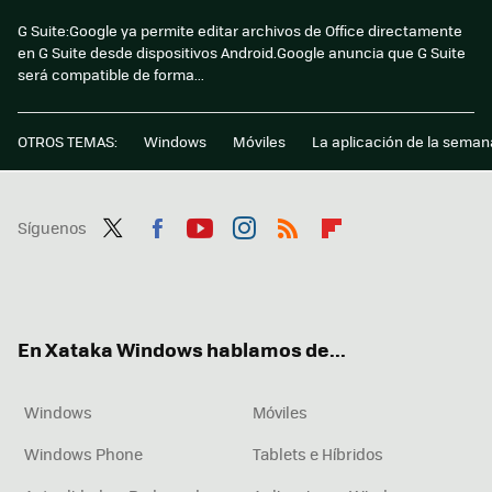
G Suite:Google ya permite editar archivos de Office directamente
en G Suite desde dispositivos Android.Google anuncia que G Suite
será compatible de forma...
OTROS TEMAS:
Windows
Móviles
La aplicación de la seman
Síguenos
Twit
Fac
You
Inst
RSS
Flip
ter
ebo
tub
agr
boa
ok
e
am
rd
En Xataka Windows hablamos de...
Windows
Móviles
Windows Phone
Tablets e Híbridos