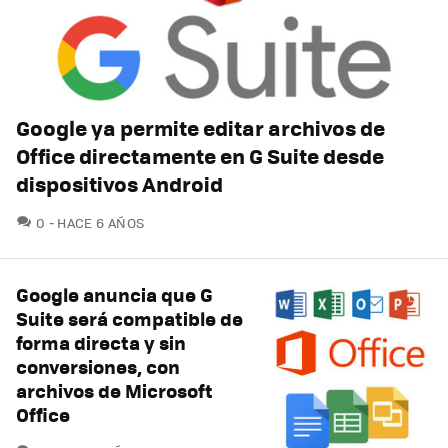
Google ya permite editar archivos de
Office directamente en G Suite desde
dispositivos Android
COMENTARIOS
0
HACE 6 AÑOS
Google anuncia que G
Suite será compatible de
forma directa y sin
conversiones, con
archivos de Microsoft
Office