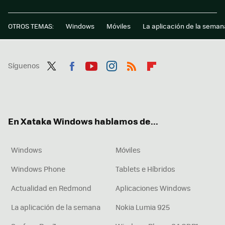
OTROS TEMAS:
Windows
Móviles
La aplicación de la seman
Síguenos
Twit
Fac
You
Inst
RSS
Flip
ter
ebo
tub
agr
boa
ok
e
am
rd
En Xataka Windows hablamos de...
Windows
Móviles
Windows Phone
Tablets e Híbridos
Actualidad en Redmond
Aplicaciones Windows
La aplicación de la semana
Nokia Lumia 925