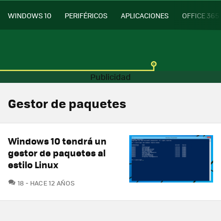
WINDOWS 10
PERIFÉRICOS
APLICACIONES
OFFICE 365
Gestor de paquetes
Windows 10 tendrá un
gestor de paquetes al
estilo Linux
COMENTARIOS
18
HACE 12 AÑOS