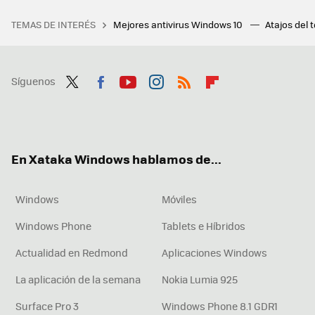
TEMAS DE INTERÉS
Mejores antivirus Windows 10
Atajos del 
Síguenos
Twit
Fac
You
Inst
RSS
Flip
ter
ebo
tub
agr
boa
ok
e
am
rd
En Xataka Windows hablamos de...
Windows
Móviles
Windows Phone
Tablets e Híbridos
Actualidad en Redmond
Aplicaciones Windows
La aplicación de la semana
Nokia Lumia 925
Surface Pro 3
Windows Phone 8.1 GDR1