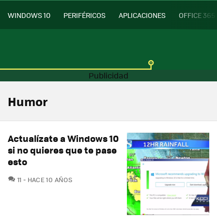
WINDOWS 10
PERIFÉRICOS
APLICACIONES
OFFICE 365
Humor
Actualízate a Windows 10
si no quieres que te pase
esto
COMENTARIOS
11
HACE 10 AÑOS