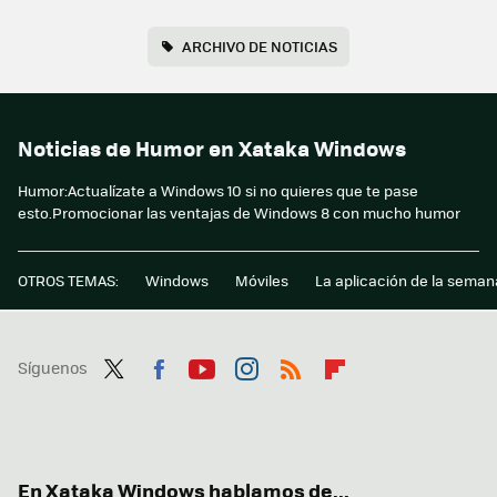
ARCHIVO DE NOTICIAS
Noticias de Humor en Xataka Windows
Humor:Actualízate a Windows 10 si no quieres que te pase
esto.Promocionar las ventajas de Windows 8 con mucho humor
OTROS TEMAS:
Windows
Móviles
La aplicación de la seman
Síguenos
Twit
Fac
You
Inst
RSS
Flip
ter
ebo
tub
agr
boa
ok
e
am
rd
En Xataka Windows hablamos de...