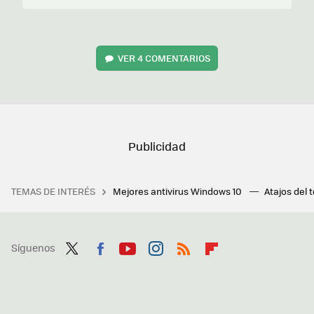
VER
4 COMENTARIOS
TEMAS DE INTERÉS
Mejores antivirus Windows 10
Atajos del 
Síguenos
Twit
Fac
You
Inst
RSS
Flip
ter
ebo
tub
agr
boa
ok
e
am
rd