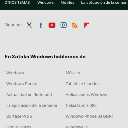
OTROS TEMAS:
Windows
Móviles
La aplicación de la seman
Síguenos
Twit
Fac
You
Inst
RSS
Flip
ter
ebo
tub
agr
boa
ok
e
am
rd
En Xataka Windows hablamos de...
Windows
Móviles
Windows Phone
Tablets e Híbridos
Actualidad en Redmond
Aplicaciones Windows
La aplicación de la semana
Nokia Lumia 925
Surface Pro 3
Windows Phone 8.1 GDR1
Lumia Denim
Windows 10