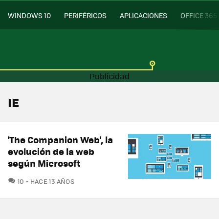
WINDOWS 10
PERIFÉRICOS
APLICACIONES
OFFICE 365
IE
'The Companion Web', la
evolución de la web
según Microsoft
COMENTARIOS
10
HACE 13 AÑOS