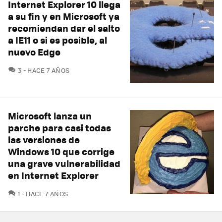
Internet Explorer 10 llega
a su fin y en Microsoft ya
recomiendan dar el salto
a IE11 o si es posible, al
nuevo Edge
COMENTARIOS
3
HACE 7 AÑOS
Microsoft lanza un
parche para casi todas
las versiones de
Windows 10 que corrige
una grave vulnerabilidad
en Internet Explorer
COMENTARIOS
1
HACE 7 AÑOS