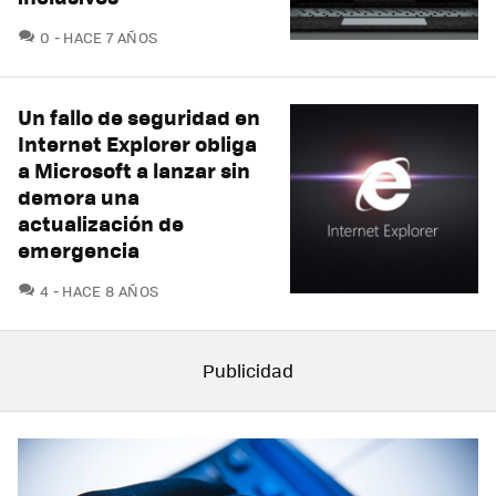
COMENTARIOS
0
HACE 7 AÑOS
Un fallo de seguridad en
Internet Explorer obliga
a Microsoft a lanzar sin
demora una
actualización de
emergencia
COMENTARIOS
4
HACE 8 AÑOS