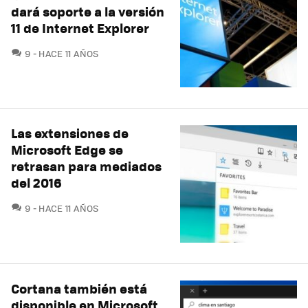
dará soporte a la versión
11 de Internet Explorer
COMENTARIOS
9
HACE 11 AÑOS
Las extensiones de
Microsoft Edge se
retrasan para mediados
del 2016
COMENTARIOS
9
HACE 11 AÑOS
Cortana también está
disponible en Microsoft