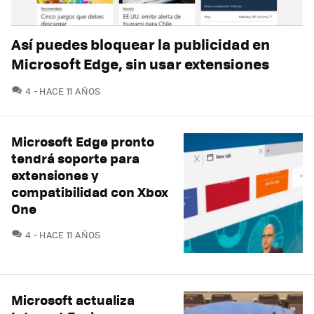
Así puedes bloquear la publicidad en
Microsoft Edge, sin usar extensiones
COMENTARIOS
4
HACE 11 AÑOS
Microsoft Edge pronto
tendrá soporte para
extensiones y
compatibilidad con Xbox
One
COMENTARIOS
4
HACE 11 AÑOS
Microsoft actualiza