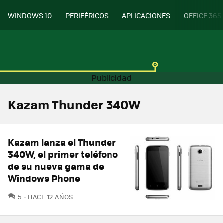
WINDOWS 10
PERIFÉRICOS
APLICACIONES
OFFICE 365
Kazam Thunder 340W
Kazam lanza el Thunder
340W, el primer teléfono
de su nueva gama de
Windows Phone
COMENTARIOS
5
HACE 12 AÑOS