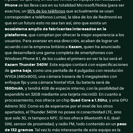
Phone
se las lleva casi en su totalidad Microsoft/Nokia (para ser
exactos, un
95% de los teléfonos
que actualmente se usan
corresponden a teléfonos Lumia), la idea de los de Redmond es
que en un futuro esto no sea tan así, sino que exista un
ecosistema amplio de fabricantes interesados en la
plataforma
, que compitan por ofrecer la mejor experiencia a los
usuarios. Para avanzar en esa dirección, acaban de lograr un
acuerdo con la empresa británica
Kazam
, quien ha anunciado
que desarrollará una gama completa de smartphones con
Windows Phone 8.1, de los cuales el primero en ver la luz será el
Kazam Thunder 340W
. Este equipo contará con especificaciones
de
gama baja
, como una pantalla de 4 pulgadas con resolución
WVGA (480x800), una cámara trasera de 5 megapixeles con
enfoque fijo y una cámara frontal VGA. Su batería será de
1500mAh
, y tendrá 4GB de espacio interno, con la posibilidad de
expandirlo en 32GB mediante una tarjeta microSD. En cuanto a
procesamiento, nos ofrece un chip
Quad Core a 1.3Ghz
, y una GPU
Adreno 302. Como es de esperarse por el nivel de los otros
apartados, el Thunder 340W no posee ni conectividad LTE, sino
que solo 3G, ni tampoco NFC. Sí nos ofrece Bluetooth 4.0, dual-
SIM, sensor de proximidad, y radio FM, todo contenido en un
peso
de 132 gramos
. Tal vez lo más interesante de este equipo es la