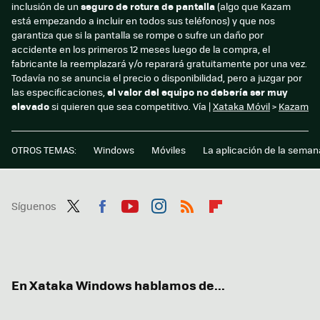
inclusión de un
seguro de rotura de pantalla
(algo que Kazam
está empezando a incluir en todos sus teléfonos) y que nos
garantiza que si la pantalla se rompe o sufre un daño por
accidente en los primeros 12 meses luego de la compra, el
fabricante la reemplazará y/o reparará gratuitamente por una vez.
Todavía no se anuncia el precio o disponibilidad, pero a juzgar por
las especificaciones,
el valor del equipo no debería ser muy
elevado
si quieren que sea competitivo. Vía |
Xataka Móvil
>
Kazam
OTROS TEMAS:
Windows
Móviles
La aplicación de la seman
Síguenos
Twit
Fac
You
Inst
RSS
Flip
ter
ebo
tub
agr
boa
ok
e
am
rd
En Xataka Windows hablamos de...