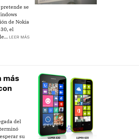
 pretende se
Windows
ión de Nokia
30, el
e...
LEER MÁS
an más
 con
egada del
 terminó
esperar su