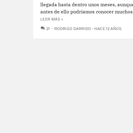
llegada hasta dentro unos meses, aunque
antes de ello podríamos conocer muchos d
LEER MÁS »
COMENTARIOS
21
RODRIGO GARRIDO
HACE 12 AÑOS