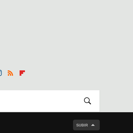
st
RSS
Flip
r
boa
m
rd
BUSCAR
SUBIR