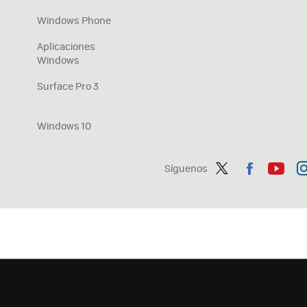
Windows Phone
Aplicaciones
Windows
Surface Pro 3
Windows 10
Síguenos
Twit
Fac
You
In
ter
ebo
tub
ag
ok
e
a