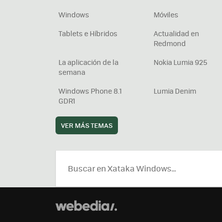
Windows
Móviles
Tablets e Híbridos
Actualidad en
Redmond
La aplicación de la
Nokia Lumia 925
semana
Windows Phone 8.1
Lumia Denim
GDR1
VER MÁS TEMAS