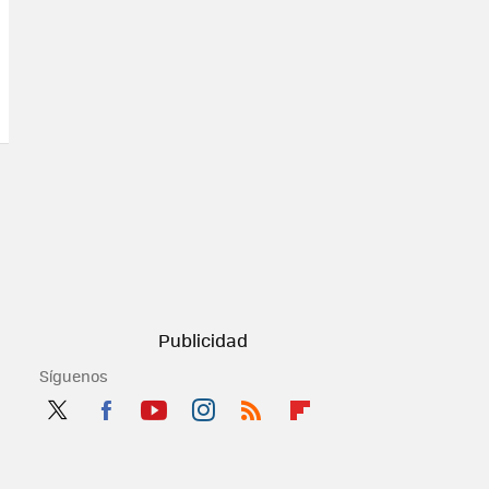
Síguenos
Twit
Fac
You
Inst
RSS
Flip
ter
ebo
tub
agr
boa