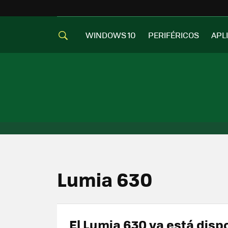
WINDOWS 10
PERIFÉRICOS
APL
Lumia 630
El Lumia 630 ya está disp