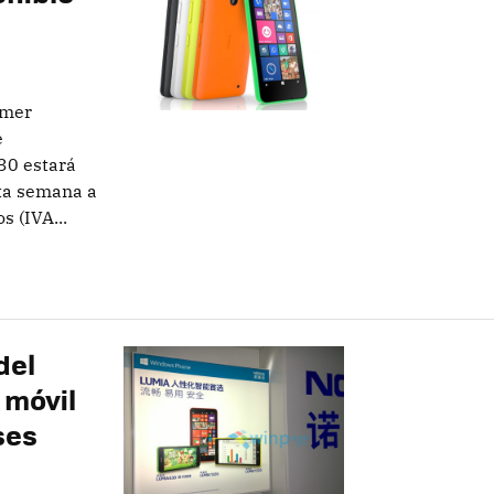
imer
e
30 estará
sta semana a
 (IVA...
del
 móvil
ses