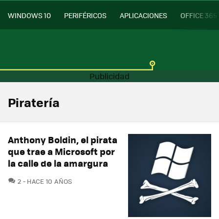
WINDOWS 10
PERIFÉRICOS
APLICACIONES
OFFICE 365
Piratería
Anthony Boldin, el pirata
que trae a Microsoft por
la calle de la amargura
COMENTARIOS
2
HACE 10 AÑOS