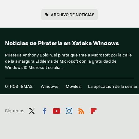
ARCHIVO DE NOTICIAS
Noticias de Piratería en Xataka Windows
Piratería:Anthony Boldin, el pirata que trae a Microsoft por la calle
de la amargura.El dilema de Microsoft con la gratuidad de
Windows 10.Microsoft se alía...
OTROS TEMAS:
Windows
Móviles
La aplicación de la seman
Síguenos
Twit
Fac
You
Inst
RSS
Flip
ter
ebo
tub
agr
boa