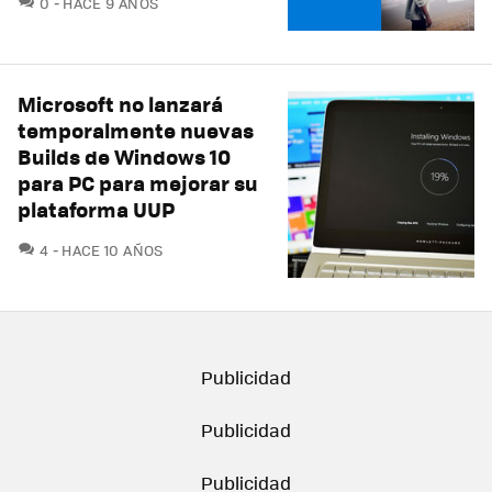
0
HACE 9 AÑOS
Microsoft no lanzará
temporalmente nuevas
Builds de Windows 10
para PC para mejorar su
plataforma UUP
COMENTARIOS
4
HACE 10 AÑOS