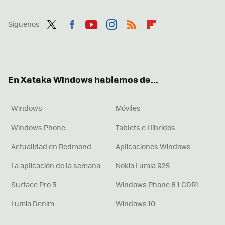
Síguenos
Twit
Fac
You
Inst
RSS
Flip
ter
ebo
tub
agr
boa
ok
e
am
rd
En Xataka Windows hablamos de...
Windows
Móviles
Windows Phone
Tablets e Híbridos
Actualidad en Redmond
Aplicaciones Windows
La aplicación de la semana
Nokia Lumia 925
Surface Pro 3
Windows Phone 8.1 GDR1
Lumia Denim
Windows 10