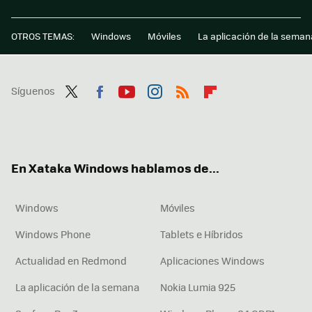
OTROS TEMAS:
Windows
Móviles
La aplicación de la seman
Síguenos
Twit
Fac
You
Inst
RSS
Flip
ter
ebo
tub
agr
boa
ok
e
am
rd
En Xataka Windows hablamos de...
Windows
Móviles
Windows Phone
Tablets e Híbridos
Actualidad en Redmond
Aplicaciones Windows
La aplicación de la semana
Nokia Lumia 925