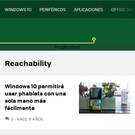
WINDOWS 10
PERIFÉRICOS
APLICACIONES
OFFICE 365
Reachability
Windows 10 permitirá
usar phablets con una
sola mano más
fácilmente
COMENTARIOS
5
HACE 11 AÑOS