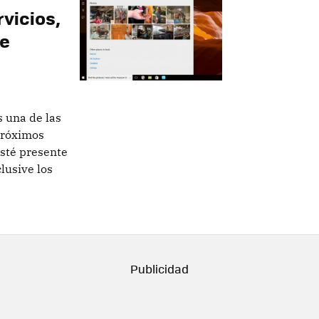
rvicios,
de
s una de las
próximos
esté presente
lusive los