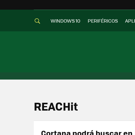
WINDOWS 10
PERIFÉRICOS
APL
REACHit
Cortana podrá buscar en