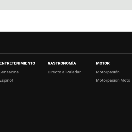
Twit
Fac
You
In
ter
ebo
tub
ag
ok
e
a
ENTRETENIMIENTO
GASTRONOMÍA
MOTOR
Sensacine
Directo al Paladar
Motorpasión
Espinof
Motorpasión Moto