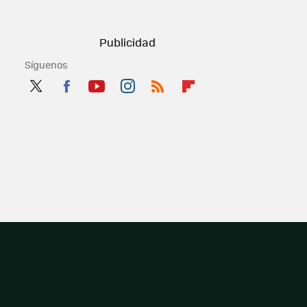
Síguenos
Twit
Fac
You
Inst
RSS
Flip
ter
ebo
tub
agr
boa
ok
e
am
rd