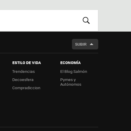
st
RSS
Flip
r
boa
m
rd
BUSCAR
SUBIR
ESTILO DE VIDA
ECONOMÍA
Trendencias
El Blog Salmón
Decoesfera
Pymes y
Autónomos
Compradiccion