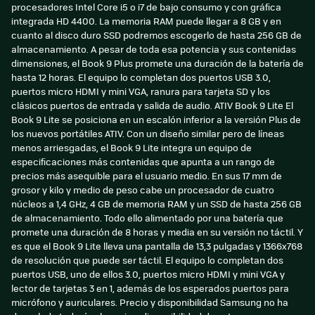
procesadores Intel Core i5 o i7 de bajo consumo y con gráfica
integrada HD 4400. La memoria RAM puede llegar a 8 GB y en
cuanto al disco duro SSD podremos escogerlo de hasta 256 GB de
almacenamiento. A pesar de toda esa potencia y sus contenidas
dimensiones, el Book 9 Plus promete una duración de la batería de
hasta 12 horas. El equipo lo completan dos puertos USB 3.0,
puertos micro HDMI y mini VGA, ranura para tarjeta SD y los
clásicos puertos de entrada y salida de audio. ATIV Book 9 Lite El
Book 9 Lite se posiciona en un escalón inferior a la versión Plus de
los nuevos portátiles ATIV. Con un diseño similar pero de líneas
menos arriesgadas, el Book 9 Lite integra un equipo de
especificaciones más contenidas que apunta a un rango de
precios más asequible para el usuario medio. En sus 17 mm de
grosor y kilo y medio de peso cabe un procesador de cuatro
núcleos a 1,4 GHz, 4 GB de memoria RAM y un SSD de hasta 256 GB
de almacenamiento. Todo ello alimentado por una batería que
promete una duración de 8 horas y media en su versión no táctil. Y
es que el Book 9 Lite lleva una pantalla de 13,3 pulgadas y 1366x768
de resolución que puede ser táctil. El equipo lo completan dos
puertos USB, uno de ellos 3.0, puertos micro HDMI y mini VGA y
lector de tarjetas 3 en 1, además de los esperados puertos para
micrófono y auriculares. Precio y disponibilidad Samsung no ha