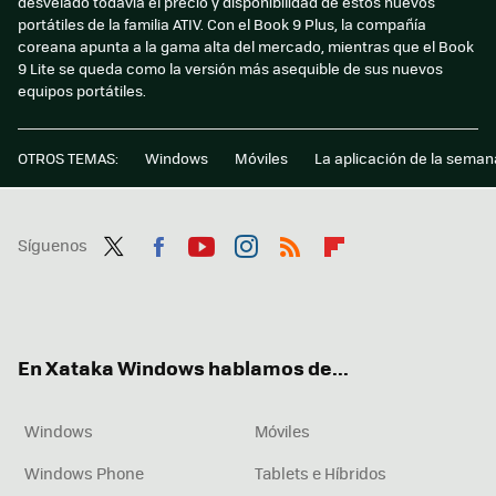
desvelado todavía el precio y disponibilidad de estos nuevos
portátiles de la familia ATIV. Con el Book 9 Plus, la compañía
coreana apunta a la gama alta del mercado, mientras que el Book
9 Lite se queda como la versión más asequible de sus nuevos
equipos portátiles.
OTROS TEMAS:
Windows
Móviles
La aplicación de la seman
Síguenos
Twit
Fac
You
Inst
RSS
Flip
ter
ebo
tub
agr
boa
ok
e
am
rd
En Xataka Windows hablamos de...
Windows
Móviles
Windows Phone
Tablets e Híbridos