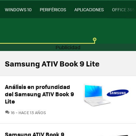
WINDOWS 10
PERIFÉRICOS
APLICACIONES
OFFICE 365
Samsung ATIV Book 9 Lite
Análisis en profundidad
del Samsung ATIV Book 9
Lite
COMENTARIOS
16
HACE 13 AÑOS
Samsung ATIV Book 9