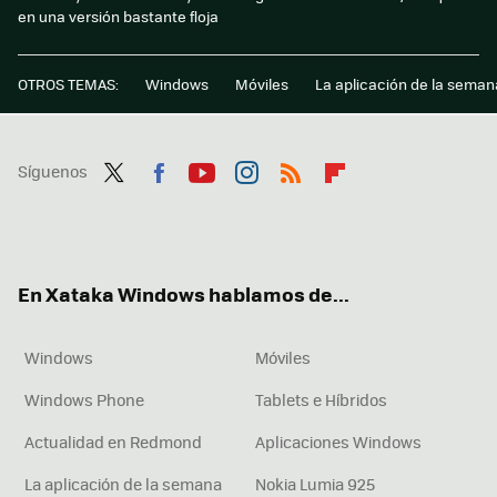
en una versión bastante floja
OTROS TEMAS:
Windows
Móviles
La aplicación de la seman
Síguenos
Twit
Fac
You
Inst
RSS
Flip
ter
ebo
tub
agr
boa
ok
e
am
rd
En Xataka Windows hablamos de...
Windows
Móviles
Windows Phone
Tablets e Híbridos
Actualidad en Redmond
Aplicaciones Windows
La aplicación de la semana
Nokia Lumia 925