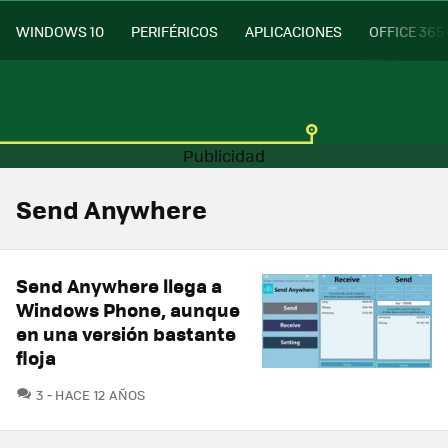
WINDOWS 10
PERIFÉRICOS
APLICACIONES
OFFICE 365
Send Anywhere
Send Anywhere llega a
Windows Phone, aunque
en una versión bastante
floja
COMENTARIOS
3
HACE 12 AÑOS