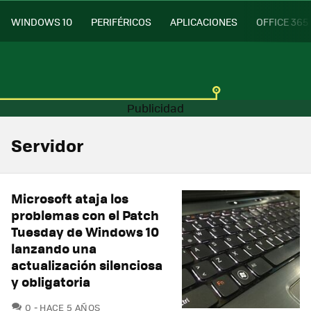
WINDOWS 10
PERIFÉRICOS
APLICACIONES
OFFICE 365
Servidor
Microsoft ataja los
problemas con el Patch
Tuesday de Windows 10
lanzando una
actualización silenciosa
y obligatoria
COMENTARIOS
0
HACE 5 AÑOS