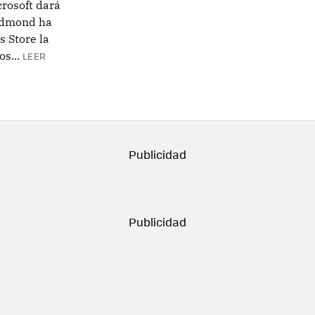
rosoft dará
Redmond ha
 Store la
s...
LEER