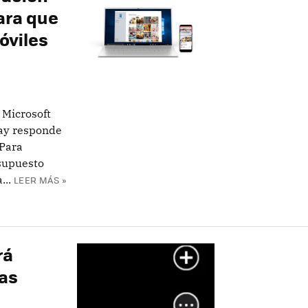
ara que
óviles
 Microsoft
lay responde
 Para
 supuesto
...
LEER MÁS »
rá
as