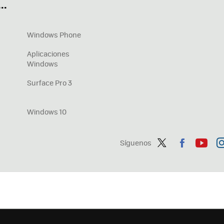
..
Windows Phone
Aplicaciones
Windows
Surface Pro 3
Windows 10
Síguenos
Twit
Fac
You
In
ter
ebo
tub
ag
ok
e
a