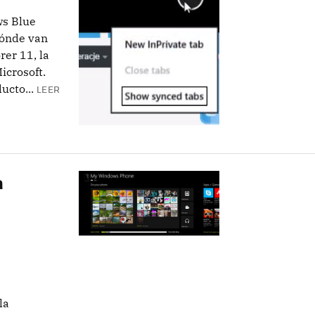
ws Blue
dónde van
er 11, la
icrosoft.
ucto...
LEER
a
la