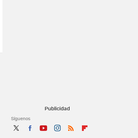
Síguenos
Twit
Fac
You
Inst
RSS
Flip