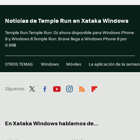
Noticias de Temple Run en Xataka Windows
Temple Run:Temple Run: Oz ahora disponible para Windows Phone
8 y Windows 8.Temple Run: Brave llega a Windows Phone 8 por
0.99$
OTROS TEMAS:
Windows
Móviles
La aplicación de la seman
Síguenos
Twit
Fac
You
Inst
RSS
Flip
ter
ebo
tub
agr
boa
ok
e
am
rd
En Xataka Windows hablamos de...