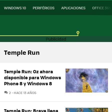
WINDOWS 10
PERIFÉRICOS
APLICACIONES
OFFICE 365
Temple Run
Temple Run: Oz ahora
disponible para Windows
Phone 8 y Windows 8
COMENTARIOS
2
HACE 13 AÑOS
Temple Run: Brave llega