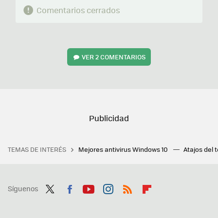
Comentarios cerrados
VER
2 COMENTARIOS
TEMAS DE INTERÉS
Mejores antivirus Windows 10
Atajos del 
Síguenos
Twit
Fac
You
Inst
RSS
Flip