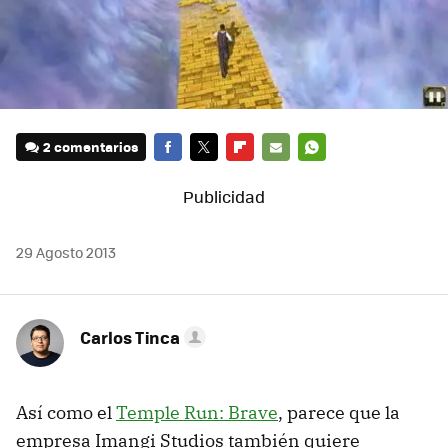
2 comentarios
FACEBOOK
TWITTER
FLIPBOARD
E-
WHATSAPP
MAIL
29 Agosto 2013
Carlos Tinca
Así como el
Temple Run: Brave
, parece que la
empresa Imangi Studios también quiere