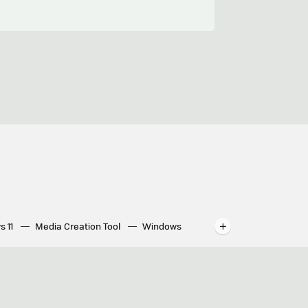
s 11
Media Creation Tool
Windows
indows
WhatsApp para ordenador