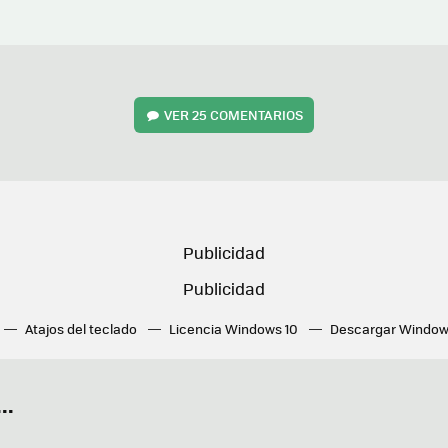
VER
25 COMENTARIOS
Atajos del teclado
Licencia Windows 10
Descargar Window
ué tarjeta gráfica tengo
Fórmulas Excel
DirectX
Fondos W
OneDrive
Nuevos Surface
..