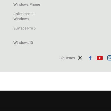
Windows Phone
Aplicaciones
Windows
Surface Pro 3
Windows 10
Síguenos
Twit
Fac
You
In
ter
ebo
tub
ag
ok
e
a