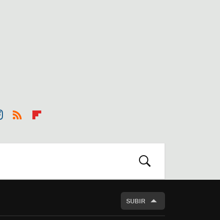
st
RSS
Flip
r
boa
m
rd
BUSCAR
SUBIR