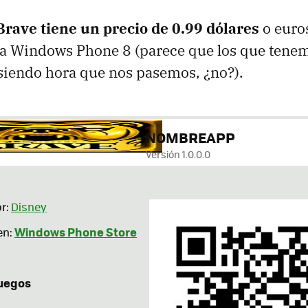
rave tiene un precio de 0.99 dólares
o euros
ra Windows Phone 8 (parece que los que ten
siendo hora que nos pasemos, ¿no?).
NOMBREAPP
Versión 1.0.0.0
r:
Disney
Windows Phone Store
en:
uegos