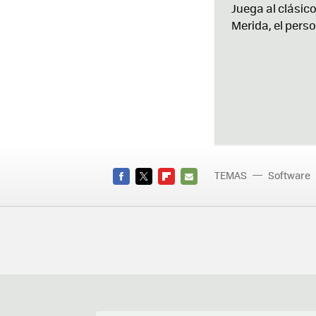
Juega al clásic
Merida, el perso
TEMAS
Software
FACEBOOK
TWITTER
FLIPBOARD
E-
MAIL