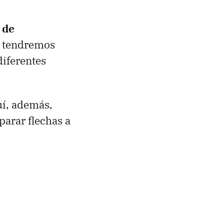
 de
e tendremos
diferentes
uí, además,
parar flechas a