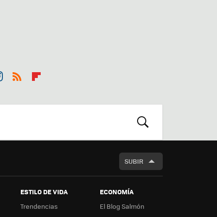
st
RSS
Flip
r
boa
m
rd
BUSCAR
SUBIR
ESTILO DE VIDA
ECONOMÍA
Trendencias
El Blog Salmón