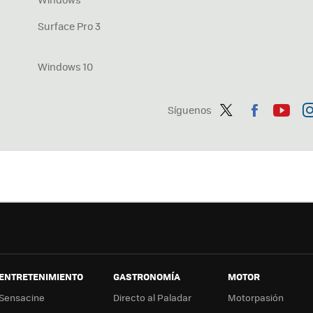
Surface Pro 3
Windows 10
Síguenos
Twit
Fac
You
In
ter
ebo
tub
ag
ok
e
a
ENTRETENIMIENTO
GASTRONOMÍA
MOTOR
Sensacine
Directo al Paladar
Motorpasión