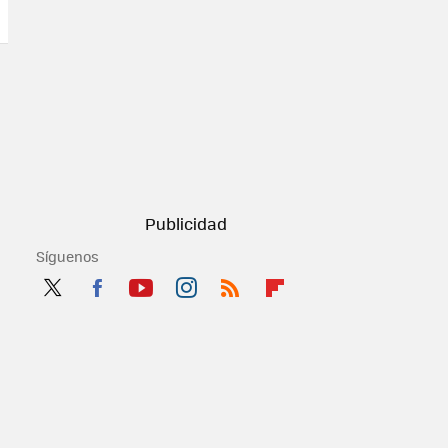
Síguenos
Twit
Fac
You
Inst
RSS
Flip
ter
ebo
tub
agr
boa
ok
e
am
rd