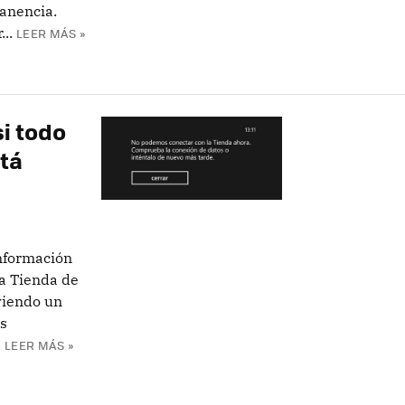
anencia.
..
LEER MÁS »
si todo
stá
información
la Tienda de
viendo un
as
.
LEER MÁS »