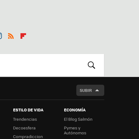
st
RSS
Flip
r
boa
m
rd
BUSCAR
SUBIR
ESTILO DE VIDA
ECONOMÍA
Trendencias
El Blog Salmón
Decoesfera
Pymes y
Autónomos
Compradiccion