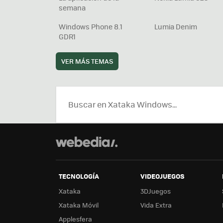
semana
Windows Phone 8.1
Lumia Denim
GDR1
VER MÁS TEMAS
TECNOLOGÍA
VIDEOJUEGOS
Xataka
3DJuegos
Xataka Móvil
Vida Extra
Applesfera