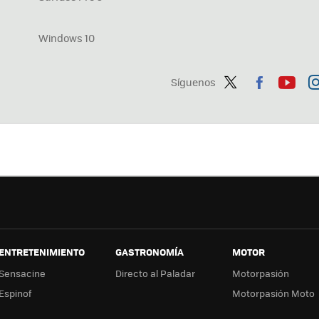
Windows 10
Síguenos
Twit
Fac
You
In
ter
ebo
tub
ag
ok
e
a
ENTRETENIMIENTO
GASTRONOMÍA
MOTOR
Sensacine
Directo al Paladar
Motorpasión
Espinof
Motorpasión Moto