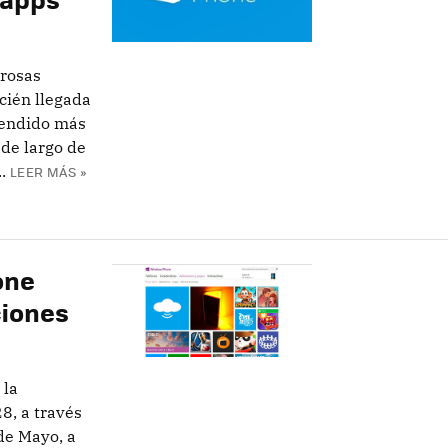
rosas
cién llegada
vendido más
 de largo de
.
LEER MÁS »
one
ciones
 la
8, a través
de Mayo, a