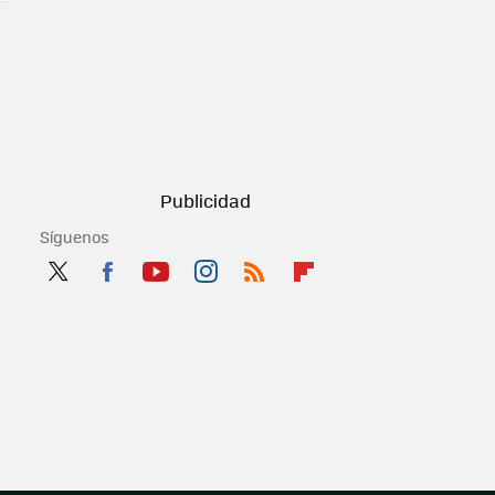
Síguenos
Twit
Fac
You
Inst
RSS
Flip
ter
ebo
tub
agr
boa
ok
e
am
rd