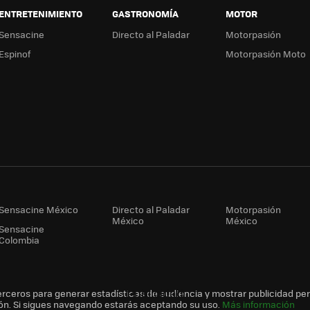
ENTRETENIMIENTO
GASTRONOMÍA
MOTOR
Sensacine
Directo al Paladar
Motorpasión
Espinof
Motorpasión Moto
Sensacine México
Directo al Paladar
Motorpasión
México
México
Sensacine
Colombia
erceros para generar estadísticas de audiencia y mostrar publicidad pe
ón. Si sigues navegando estarás aceptando su uso.
Más información