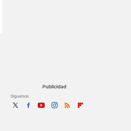
Síguenos
Twit
Fac
You
Inst
RSS
Flip
ter
ebo
tub
agr
boa