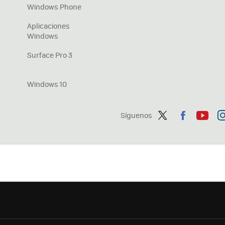
Windows Phone
Aplicaciones
Windows
Surface Pro 3
Windows 10
Síguenos
Twit
Fac
You
In
ter
ebo
tub
ag
ok
e
a