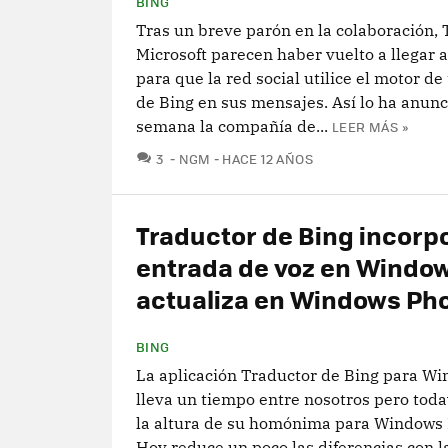
BING
Tras un breve parón en la colaboración, 
Microsoft parecen haber vuelto a llegar 
para que la red social utilice el motor de
de Bing en sus mensajes. Así lo ha anunc
semana la compañía de...
LEER MÁS »
COMENTARIOS
3
NGM
HACE 12 AÑOS
Traductor de Bing incorp
entrada de voz en Window
actualiza en Windows Ph
BING
La aplicación Traductor de Bing para W
lleva un tiempo entre nosotros pero toda
la altura de su homónima para Windows 
Hoy reduce un poco las diferencias con l