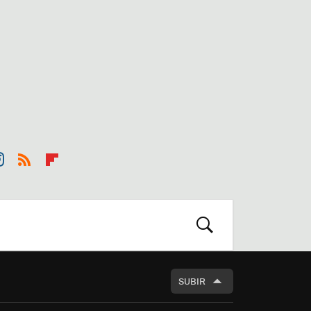
st
RSS
Flip
r
boa
m
rd
BUSCAR
SUBIR