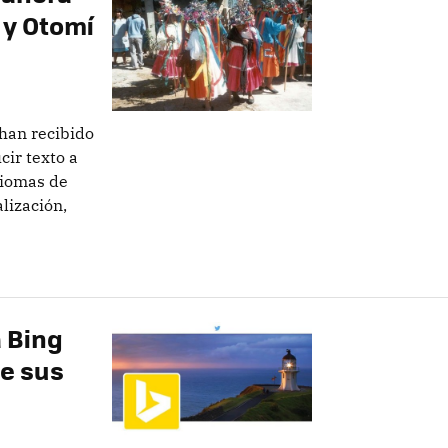
 y Otomí
 han recibido
cir texto a
diomas de
lización,
a Bing
de sus