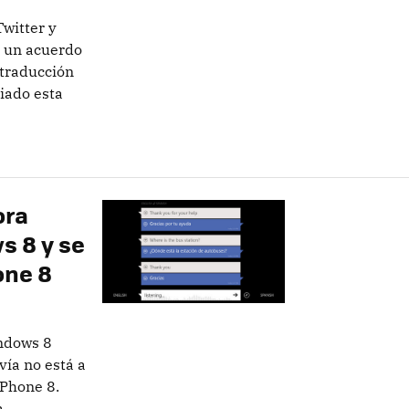
Twitter y
a un acuerdo
 traducción
iado esta
ora
s 8 y se
one 8
indows 8
vía no está a
Phone 8.
a