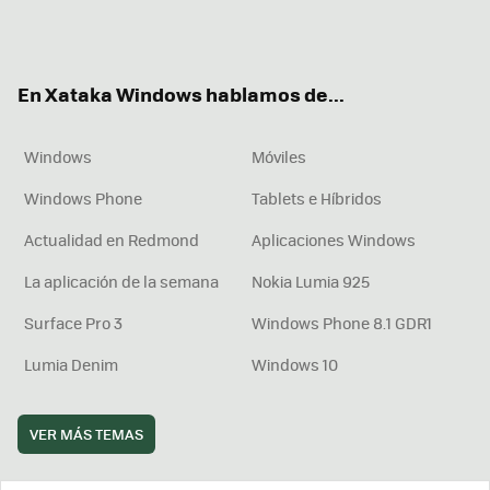
Twit
Fac
You
Inst
RSS
Flip
ter
ebo
tub
agr
boa
ok
e
am
rd
En Xataka Windows hablamos de...
Windows
Móviles
Windows Phone
Tablets e Híbridos
Actualidad en Redmond
Aplicaciones Windows
La aplicación de la semana
Nokia Lumia 925
Surface Pro 3
Windows Phone 8.1 GDR1
Lumia Denim
Windows 10
VER MÁS TEMAS