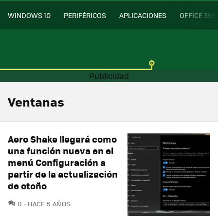
WINDOWS 10
PERIFÉRICOS
APLICACIONES
OFFICE 365
Ventanas
Aero Shake llegará como
una función nueva en el
menú Configuración a
partir de la actualización
de otoño
COMENTARIOS
0
HACE 5 AÑOS