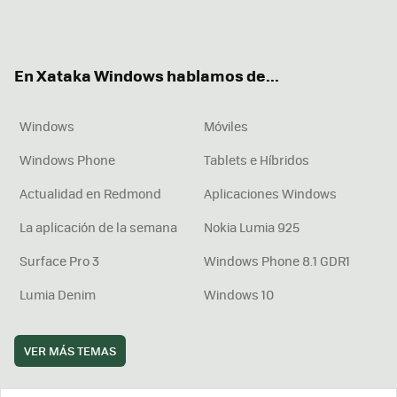
Twit
Fac
You
Inst
RSS
Flip
ter
ebo
tub
agr
boa
ok
e
am
rd
En Xataka Windows hablamos de...
Windows
Móviles
Windows Phone
Tablets e Híbridos
Actualidad en Redmond
Aplicaciones Windows
La aplicación de la semana
Nokia Lumia 925
Surface Pro 3
Windows Phone 8.1 GDR1
Lumia Denim
Windows 10
VER MÁS TEMAS