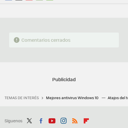
FACEBOOK
TWITTER
FLIPBOARD
E-
WHATSAPP
MAIL
Comentarios cerrados
TEMAS DE INTERÉS
Mejores antivirus Windows 10
Atajos del 
Síguenos