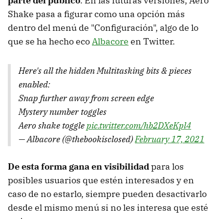
parte del público
. En las futuras versiones, Aero
Shake pasa a figurar como una opción más
dentro del menú de "Configuración", algo de lo
que se ha hecho eco
Albacore
en Twitter.
Here's all the hidden Multitasking bits & pieces
enabled:
Snap further away from screen edge
Mystery number toggles
Aero shake toggle
pic.twitter.com/hb2DXeKpl4
— Albacore (@thebookisclosed)
February 17, 2021
De esta forma gana en visibilidad
para los
posibles usuarios que estén interesados y en
caso de no estarlo, siempre pueden desactivarlo
desde el mismo menú si no les interesa que esté