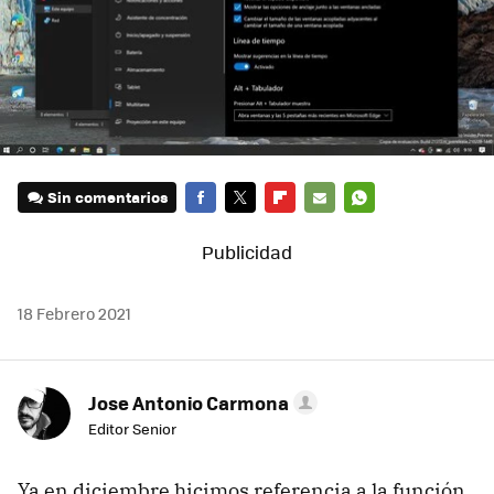
Sin comentarios
FACEBOOK
TWITTER
FLIPBOARD
E-
WHATSAPP
MAIL
18 Febrero 2021
Jose Antonio Carmona
Editor Senior
Ya en diciembre hicimos referencia a la función