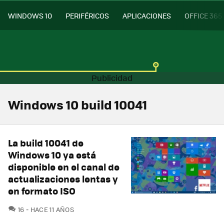
WINDOWS 10
PERIFÉRICOS
APLICACIONES
OFFICE 365
Windows 10 build 10041
La build 10041 de
Windows 10 ya está
disponible en el canal de
actualizaciones lentas y
en formato ISO
COMENTARIOS
16
HACE 11 AÑOS