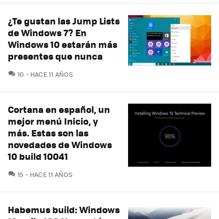
¿Te gustan las Jump Lists
de Windows 7? En
Windows 10 estarán más
presentes que nunca
COMENTARIOS
10
HACE 11 AÑOS
Cortana en español, un
mejor menú Inicio, y
más. Estas son las
novedades de Windows
10 build 10041
COMENTARIOS
15
HACE 11 AÑOS
Habemus build: Windows