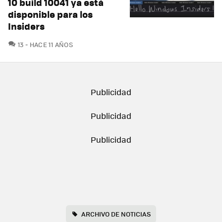
10 build 10041 ya está
disponible para los
Insiders
COMENTARIOS
13
HACE 11 AÑOS
ARCHIVO DE NOTICIAS