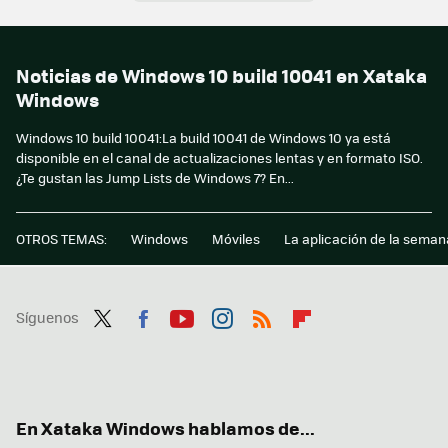
Noticias de Windows 10 build 10041 en Xataka
Windows
Windows 10 build 10041:La build 10041 de Windows 10 ya está
disponible en el canal de actualizaciones lentas y en formato ISO.
¿Te gustan las Jump Lists de Windows 7? En...
OTROS TEMAS:
Windows
Móviles
La aplicación de la seman
Síguenos
Twit
Fac
You
Inst
RSS
Flip
ter
ebo
tub
agr
boa
ok
e
am
rd
En Xataka Windows hablamos de...