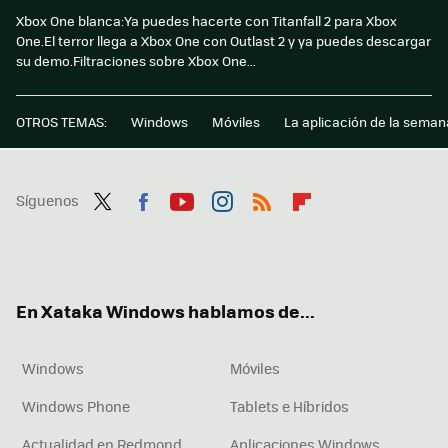
Xbox One blanca:Ya puedes hacerte con Titanfall 2 para Xbox
One.El terror llega a Xbox One con Outlast 2 y ya puedes descargar
su demo.Filtraciones sobre Xbox One...
OTROS TEMAS:
Windows
Móviles
La aplicación de la seman
Síguenos
Twit
Fac
You
Inst
RSS
Flip
ter
ebo
tub
agr
boa
ok
e
am
rd
En Xataka Windows hablamos de...
Windows
Móviles
Windows Phone
Tablets e Híbridos
Actualidad en Redmond
Aplicaciones Windows