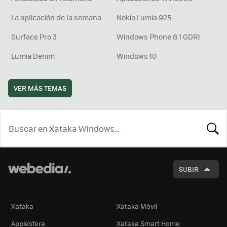
La aplicación de la semana
Nokia Lumia 925
Surface Pro 3
Windows Phone 8.1 GDR1
Lumia Denim
Windows 10
VER MÁS TEMAS
BUSCA
SUBIR
Xataka
Xataka Móvil
Applesfera
Xataka Smart Home