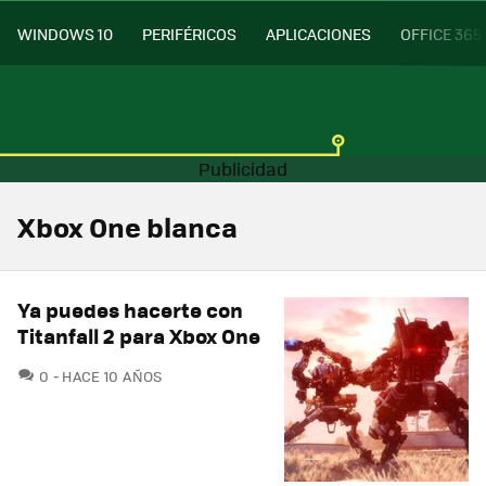
WINDOWS 10
PERIFÉRICOS
APLICACIONES
OFFICE 365
Xbox One blanca
Ya puedes hacerte con
Titanfall 2 para Xbox One
COMENTARIOS
0
HACE 10 AÑOS