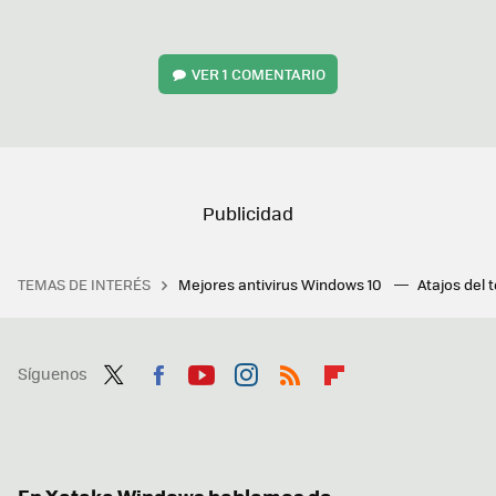
VER
1 COMENTARIO
TEMAS DE INTERÉS
Mejores antivirus Windows 10
Atajos del 
Síguenos
Twit
Fac
You
Inst
RSS
Flip
ter
ebo
tub
agr
boa
ok
e
am
rd