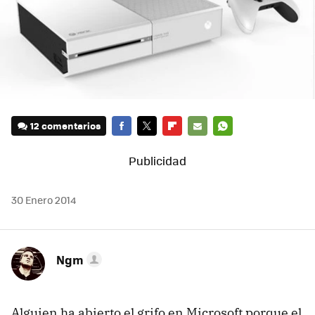
12 comentarios
FACEBOOK
TWITTER
FLIPBOARD
E-
WHATSAPP
MAIL
30 Enero 2014
Ngm
Alguien ha abierto el grifo en Microsoft porque el