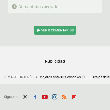
Comentarios cerrados
VER
9 COMENTARIOS
TEMAS DE INTERÉS
Mejores antivirus Windows 10
Atajos del 
Síguenos
Twit
Fac
You
Inst
RSS
Flip