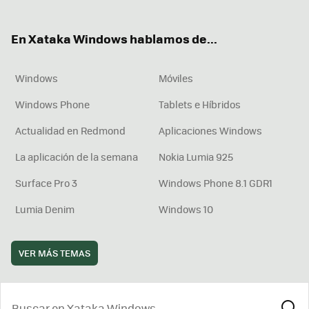
ter
ebo
tub
agr
boa
ok
e
am
rd
En Xataka Windows hablamos de...
Windows
Móviles
Windows Phone
Tablets e Híbridos
Actualidad en Redmond
Aplicaciones Windows
La aplicación de la semana
Nokia Lumia 925
Surface Pro 3
Windows Phone 8.1 GDR1
Lumia Denim
Windows 10
VER MÁS TEMAS