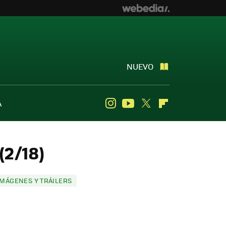
NUEVO
A
Instagram
Youtube
Twitter
Flipboard
(2/18)
IMÁGENES Y TRÁILERS