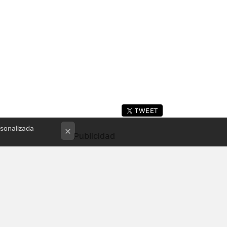
TWEET
rsonalizada
×