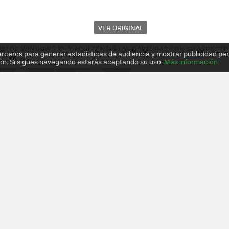
VER ORIGINAL
10151 DE WINDOWS 10, Y AQUÍ TENÉIS LAS CAPTURAS CON SU ASPECTO
erceros para generar estadísticas de audiencia y mostrar publicidad pe
ón. Si sigues navegando estarás aceptando su uso.
Más información