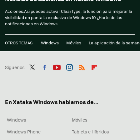
Acciones:Así puedes activar ClearType, la función para mejorar la
visibilidad en pantalla exclusiva de Windows 10.¿Harto de las
notificaciones en Windows...
OTROS TEMAS:
Windows
Móviles
La aplicación de la seman
Síguenos
Twit
Fac
You
Inst
RSS
Flip
ter
ebo
tub
agr
boa
ok
e
am
rd
En Xataka Windows hablamos de...
Windows
Móviles
Windows Phone
Tablets e Híbridos