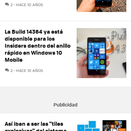
COMENTARIOS
2
HACE 10 AÑOS
La Build 14364 ya está
disponible para los
Insiders dentro del anillo
rápido en Windows 10
Mobile
COMENTARIOS
2
HACE 10 AÑOS
Así iban a ser las "tiles
explosivas" del sistema