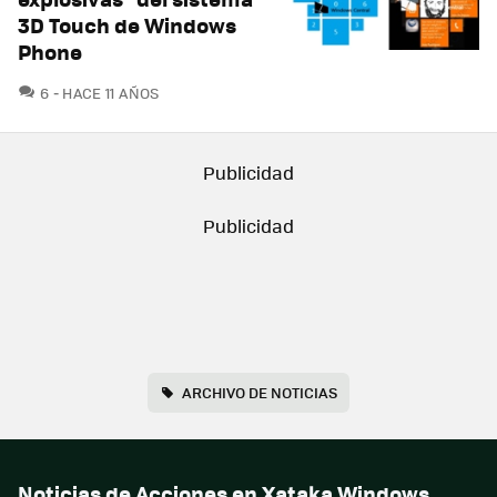
3D Touch de Windows
Phone
COMENTARIOS
6
HACE 11 AÑOS
ARCHIVO DE NOTICIAS
Noticias de Acciones en Xataka Windows