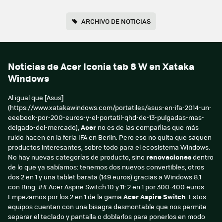
ARCHIVO DE NOTICIAS
Noticias de Acer Iconia tab 8 W en Xataka
Windows
Al igual que [Asus]
(https://www.xatakawindows.com/portatiles/asus-en-ifa-2014-un-
eeebook-por-200-euros-y-el-portatil-qhd-de-13-pulgadas-mas-
delgado-del-mercado),
Acer
no es de las compañías que más
ruido hacen en la feria IFA en Berlín. Pero eso no quita que saquen
productos interesantes, sobre todo para el ecosistema Windows.
No hay nuevas categorías de producto, sino
renovaciones
dentro
de lo que ya sabíamos: tenemos dos nuevos convertibles, otros
dos 2 en 1 y una tablet barata (149 euros) gracias a Windows 8.1
con Bing. ## Acer Aspire Switch 10 y 11: 2 en 1 por 300-400 euros
Empezamos por los 2 en 1 de la gama
Acer Aspire Switch
. Estos
equipos cuentan con una bisagra desmontable que nos permite
separar el teclado y pantalla o doblarlos para ponerlos en modo