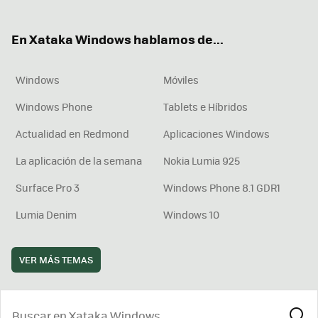
ter
ebo
tub
agr
boa
ok
e
am
rd
En Xataka Windows hablamos de...
Windows
Móviles
Windows Phone
Tablets e Híbridos
Actualidad en Redmond
Aplicaciones Windows
La aplicación de la semana
Nokia Lumia 925
Surface Pro 3
Windows Phone 8.1 GDR1
Lumia Denim
Windows 10
VER MÁS TEMAS