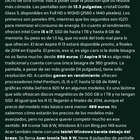
Dicho de otra forma: vais a poder usar la posición que os resulte
más cómoda. Las pantallas son de
13.3 pulgadas
, cristall Gorilla
Glass 3, disponibles en Full HD o WQHD (2560 x 1440 píxeles). Los
primeros son paneles IPS, mientras que los segundos son IGZO
para minimizar el consumo de energía. En cuanto al rendimiento,
ofrecen Intel Core
i5 o i7
, SSD de hasta 1 TB y hasta 8 GB de
memoria. Su peso es de 1.5 kg, que no está del todo mal para lo
que ofrecen. El Acer Aspire R 13 estará disponible pronto, a finales
de 2014 en España. El precio, eso sí, es algo caro si la doble bisagra
no os llama mucho: desde
899 euros
. El
Aspire R 14
es algo más
tradicional y cuenta con una única bisagra de 360 grados. La
pantalla, a pesar de ser más grande (14 pulgadas), tiene sólo
resolución HD. A cambio
ganan en rendimiento
: ofrecen
procesadores Intel Pentium, i3, i5 o i7; hasta 12 GB de RAM y
gráficas nVidia GeForce 820 M en algunos modelos. Es una lástima
que sólo ofrezcan discos magnéticos de 500 GB o 1 TB y no tengan
SSD. Al igual que los R 13, llegarán a finales de 2014, aunque el
precio del modelo más básico será menor:
499 euros
. No
sabemos cómo estarán los precios de los modelos más
avanzados, pero no parece querer competir mucho en ese
sentido. ## Iconia Tab 8 W, Windows 8.1 con Bing por 149 euros
Acer también viene con una
tablet Windows barata debajo del
brazo
. Se llama
Acer Iconia Tab 8 W
, tiene 8 pulgadas de pantalla