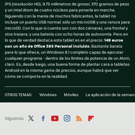
IPS (resolución HD), 9.75 milímetros de grosor, 370 gramos de peso
y un Intel Atom de cuatro núcleos para ponerla en marcha.
Siguiendo con la manía de muchos fabricantes, la tablet no
incluye un puerto USB normal: sólo un microUSB y una ranura para
microSD. Con lo que si cuenta son con dos cámaras, una frontal y
otra trasera; y una batería con ocho horas de autonomía. Pero en
lo que de verdad destaca esta tablet es en el precio:
149 euros
con un año de Office 365 Personal incluido
. Bastante barata
para lo que ofrece, un Windows 8.1 completo capaz de ejecutar
cualquier programa - dentro de los límites de potencia de un Atom,
claro. Es, desde luego, una buena forma de plantar cara a tabletas
Android en la misma gama de precios, aunque habrá que ver
cómo se comporta en la realidad.
OTROS TEMAS:
Windows
Móviles
La aplicación de la seman
Síguenos
Twit
Fac
You
Inst
RSS
Flip