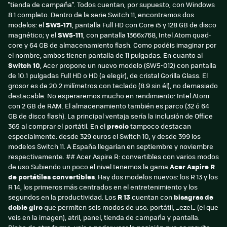
"tienda de campaña". Todos cuentan, por supuesto, con Windows
8.1 completo. Dentro de la serie Switch 11, encontramos dos
modelos: el
SW5-171
, pantalla Full HD con Core i5 y 128 GB de disco
magnético; y el
SW5-111
, con pantalla 1366x768, Intel Atom quad-
core y 64 GB de almacenamiento flash. Como podéis imaginar por
el nombre, ambos tienen pantalla de 11 pulgadas. En cuanto al
Switch 10
, Acer propone un nuevo modelo (SW5-012) con pantalla
de 10.1 pulgadas Full HD o HD (a elegir), de cristal Gorilla Glass. El
grosor es de 20.2 milímetros con teclado (8.9 sin él), no demasiado
destacable. No esperaremos mucho en rendimiento: Intel Atom
con 2 GB de RAM. El almacenamiento también es parco (32 ó 64
GB de disco flash). La principal ventaja sería la inclusión de Office
365 al comprar el portátil. En el
precio
tampoco destacan
especialmente: desde 329 euros el Switch 10, y desde 399 los
modelos Switch 11. A España llegarían en septiembre y noviembre
respectivamente. ## Acer Aspire R: convertibles con varios modos
de uso Subiendo un poco el nivel tenemos la gama
Acer Aspire R
de portátiles convertibles
. Hay dos modelos nuevos: los R 13 y los
R 14, los primeros más centrados en el entretenimiento y los
segundos en la productividad. Los
R 13
cuentan con
bisagras de
doble giro
que permiten seis modos de uso: portátil, _ezel_ (el que
veis en la imagen), atril, panel, tienda de campaña y pantalla.