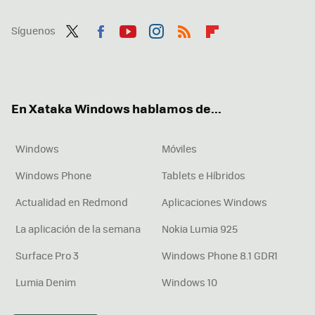
Síguenos
Twit
Fac
You
Inst
RSS
Flip
ter
ebo
tub
agr
boa
ok
e
am
rd
En Xataka Windows hablamos de...
Windows
Móviles
Windows Phone
Tablets e Híbridos
Actualidad en Redmond
Aplicaciones Windows
La aplicación de la semana
Nokia Lumia 925
Surface Pro 3
Windows Phone 8.1 GDR1
Lumia Denim
Windows 10