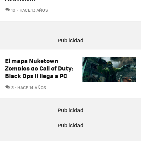
COMENTARIOS
10
HACE 13 AÑOS
El mapa Nuketown
Zombies de Call of Duty:
Black Ops II llega a PC
COMENTARIOS
3
HACE 14 AÑOS