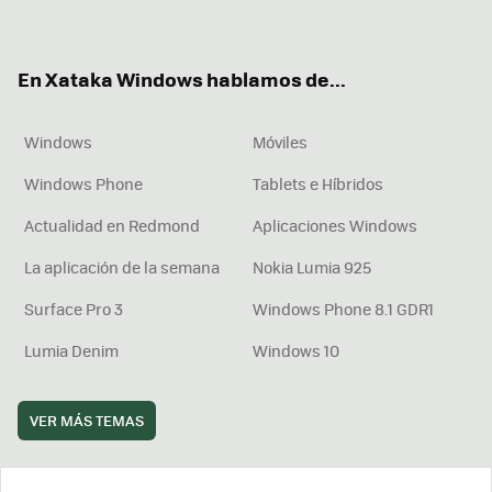
ter
ebo
tub
agr
boa
ok
e
am
rd
En Xataka Windows hablamos de...
Windows
Móviles
Windows Phone
Tablets e Híbridos
Actualidad en Redmond
Aplicaciones Windows
La aplicación de la semana
Nokia Lumia 925
Surface Pro 3
Windows Phone 8.1 GDR1
Lumia Denim
Windows 10
VER MÁS TEMAS