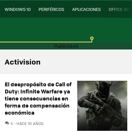
WINDOWS 10
PERIFÉRICOS
APLICACIONES
OFFICE 365
Activision
El despropósito de Call of
Duty: Infinite Warfare ya
tiene consecuencias en
forma de compensación
económica
COMENTARIOS
5
HACE 10 AÑOS