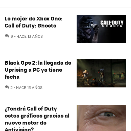
Lo mejor de Xbox One:
Call of Duty: Ghosts
COMENTARIOS
9
HACE 13 AÑOS
Black Ops 2: la llegada de
Uprising a PC ya tiene
fecha
COMENTARIOS
2
HACE 13 AÑOS
¿Tendrá Call of Duty
estos gráficos gracias al
nuevo motor de
Activision?