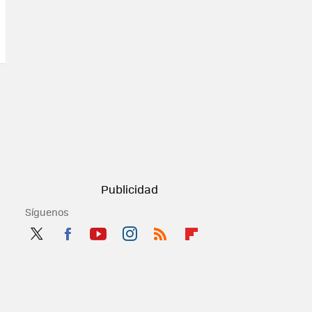
Síguenos
Twit
Fac
You
Inst
RSS
Flip
ter
ebo
tub
agr
boa
ok
e
am
rd