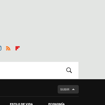
st
RSS
Flip
r
boa
m
rd
BUSCAR
SUBIR
ESTILO DE VIDA
ECONOMÍA