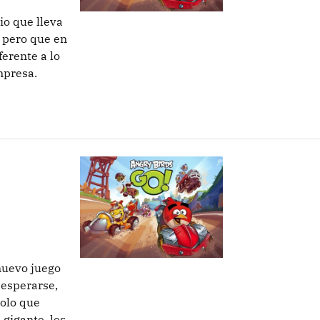
io que lleva
, pero que en
ferente a lo
mpresa.
 nuevo juego
 esperarse,
solo que
gigante, les