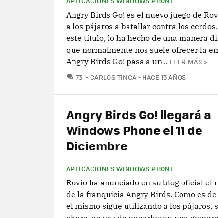
APLICACIONES WINDOWS PHONE
Angry Birds Go! es el nuevo juego de Rov
a los pájaros a batallar contra los cerdos
este título, lo ha hecho de una manera di
que normalmente nos suele ofrecer la e
Angry Birds Go! pasa a un...
LEER MÁS »
COMENTARIOS
73
CARLOS TINCA
HACE 13 AÑOS
Angry Birds Go! llegará a
Windows Phone el 11 de
Diciembre
APLICACIONES WINDOWS PHONE
Rovio ha anunciado en su blog oficial el
de la franquicia Angry Birds. Como es de
el mismo sigue utilizando a los pájaros, 
ahora, en vez de ponerlos en una gomera 