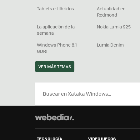
Tablets e Híbridos
Actualidad en
Redmond
La aplicación de la
Nokia Lumia 925
semana
Windows Phone 8.1
Lumia Denim
GDR1
VER MÁS TEMAS
TECNOLOGÍA
VIDEOJUEGOS