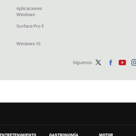
Aplicaciones
Windows
Surface Pro 3
Windows 10
Síguenos
Twit
Fac
You
In
ter
ebo
tub
ag
ok
e
a
ENTRETENIMIENTO
GASTRONOMÍA
MOTOR