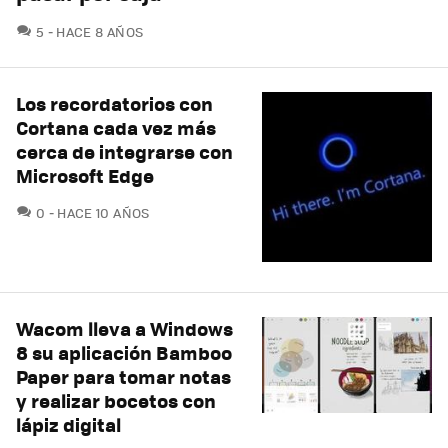
COMENTARIOS
5
HACE 8 AÑOS
Los recordatorios con
Cortana cada vez más
cerca de integrarse con
Microsoft Edge
COMENTARIOS
0
HACE 10 AÑOS
Wacom lleva a Windows
8 su aplicación Bamboo
Paper para tomar notas
y realizar bocetos con
lápiz digital