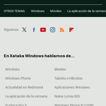
OTROS TEMAS:
Windows
Móviles
La aplicación de la seman
Síguenos
Twit
Fac
You
Inst
RSS
Flip
ter
ebo
tub
agr
boa
ok
e
am
rd
En Xataka Windows hablamos de...
Windows
Móviles
Windows Phone
Tablets e Híbridos
Actualidad en Redmond
Aplicaciones Windows
La aplicación de la semana
Nokia Lumia 925
Surface Pro 3
Windows Phone 8.1 GDR1