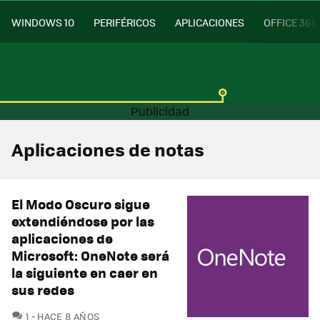
WINDOWS 10
PERIFÉRICOS
APLICACIONES
OFFICE 365
Aplicaciones de notas
El Modo Oscuro sigue
extendiéndose por las
aplicaciones de
Microsoft: OneNote será
la siguiente en caer en
sus redes
COMENTARIOS
1
HACE 8 AÑOS